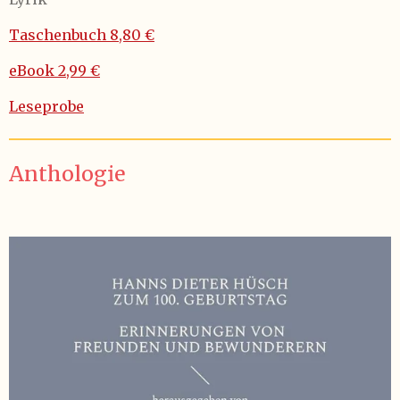
T
aschenbuch 8,80 €
eBook 2,99 €
Leseprobe
Anthologie